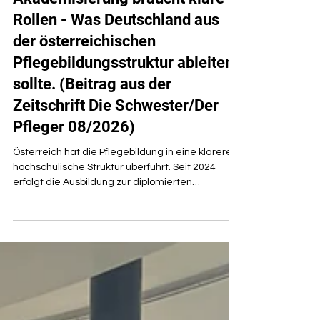
Akademisierung braucht klare
Rollen - Was Deutschland aus
der österreichischen
Pflegebildungsstruktur ableiten
sollte. (Beitrag aus der
Zeitschrift Die Schwester/Der
Pfleger 08/2026)
Österreich hat die Pflegebildung in eine klarere
hochschulische Struktur überführt. Seit 2024
erfolgt die Ausbildung zur diplomierten
Gesundheits- und Krankenpflegeperson
ausschließlich als dreijähriges Diplomstudium an
Fachhochschulen. Seit September 2025 müssen
setting- und zielgruppenspezifische
Spezialisierungen für Angehörige des
gehobenen Dienstes für Gesundheits- und
Krankenpflege hochschulrechtlich geregelt sein