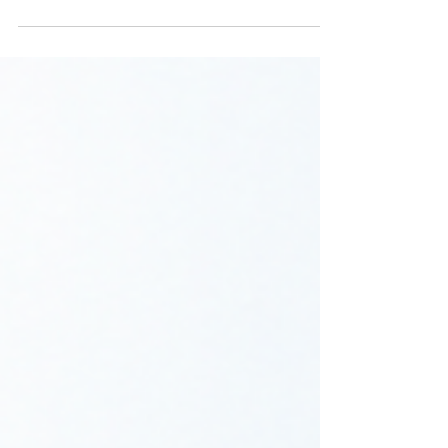
Fachtag Psychiatrische Pflege am 17.06. am
Universitätsklinikum Frankfurt/M. hat
eindrucksvoll gezeigt, wie vielfältig, praxisnah
und wissenschaftlich anschlussfähig
psychiatrische Pflege heute gedacht und
weiterentwickelt werden kann. Das Programm
verband strategische, bildungsbezogene und
therapeutische Perspektiven: von Bildung als
strategischem Werkzeug für eine psychiatrische
Pflege auf Augenhöhe, bis hin zu erlebnistherap