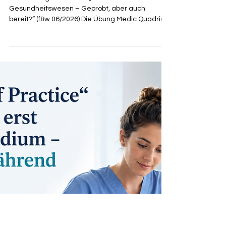
Beitrag zur Resilienz des
Gesundheitssystems
Lesebeitrag zum Artikel „Resilienz im
Gesundheitswesen – Geprobt, aber auch
bereit?“ (f&w 06/2026) Die Übung Medic Quadriga
2026 zeigt eindrucksvoll, dass Deutschland über
leistungsfähige Strukturen im
Gesundheitswesen verfügt. Gleichzeitig macht
der Beitrag von Christina Spies deutlich, dass
zwischen vorhandenen Kapazitäten und
tatsächlicher Krisenvorbereitung weiterhin eine
erhebliche Lücke besteht. Die
Herausforderungen liegen weniger im Fehlen
einzelner Ressourcen als vie