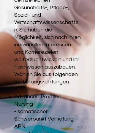
den Bereichen
Gesundheits-, Pflege-,
Sozial- und
Wirtschaftswissenschafte
n. Sie haben die
Möglichkeit, sich nach Ihren
individuellen Interessen
und Karrierezielen
weiterzuentwickeln und Ihr
Fachwissen auszubauen.
Wählen Sie aus folgenden
Vertiefungsrichtungen:
Advanced Practice
Nursing
• somatischer
Schwerpunkt Vertiefung
APN