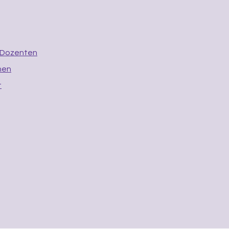
 Dozenten
nen
t