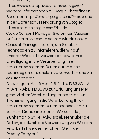
unterworfen,
https://www.dataprivacyframework.gov/s/.
Weitere Informationen zu Google Photo finden
Sie unter https://photos.google.com/?hl=de und
in der Datenschutzerklärung von Google:
https://policies.google.com/?hl=de.
Cookie Consent Manager System von Wix.com
Auf unserer Webseite setzen wir ein Cookie
Consent Manager Tool ein, um Sie über
Technologien zu informieren, die wir auf
unserer Webseite verwenden, sowie Ihre
Einwilligung in die Verarbeitung Ihrer
personenbezogenen Daten durch diese
Technologien einzuholen, zu verwalten und zu
dokumentieren.
Dies ist gem. Art. 6 Abs. 1 S. 1 lit. c DSGVO i. V.
m. Art. 7 Abs. 1 DSGVO zur Erfüllung unserer
gesetzlichen Verpflichtung erforderlich, um
Ihre Einwilligung in die Verarbeitung Ihrer
personenbezogenen Daten nachweisen zu
können. Dienstanbieter ist Wix.com Ltd.,
Yunitsman 5 St, Tel Aviv, Israel. Mehr über die
Daten, die durch die Verwendung von Wix.com
verarbeitet werden, erfahren Sie in der
Privacy Policy auf