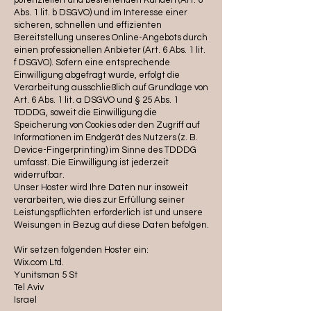
potenziellen und bestehenden Kunden (Art. 6
Abs. 1 lit. b DSGVO) und im Interesse einer
sicheren, schnellen und effizienten
Bereitstellung unseres Online-Angebots durch
einen professionellen Anbieter (Art. 6 Abs. 1 lit.
f DSGVO). Sofern eine entsprechende
Einwilligung abgefragt wurde, erfolgt die
Verarbeitung ausschließlich auf Grundlage von
Art. 6 Abs. 1 lit. a DSGVO und § 25 Abs. 1
TDDDG, soweit die Einwilligung die
Speicherung von Cookies oder den Zugriff auf
Informationen im Endgerät des Nutzers (z. B.
Device-Fingerprinting) im Sinne des TDDDG
umfasst. Die Einwilligung ist jederzeit
widerrufbar.
Unser Hoster wird Ihre Daten nur insoweit
verarbeiten, wie dies zur Erfüllung seiner
Leistungspflichten erforderlich ist und unsere
Weisungen in Bezug auf diese Daten befolgen.
Wir setzen folgenden Hoster ein:
Wix.com Ltd.
Yunitsman 5 St
Tel Aviv
Israel