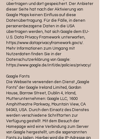
übertragen und dort gespeichert. Der Anbieter
dieser Seite hat nach der Aktivierung von
Google Maps keinen Einfluss auf diese
Datenübertragung. Für die Fälle, in denen
personenbezogene Daten in die USA
übertragen werden, hat sich Google dem EU-
U.S. Data Privacy Framework unterworfen,
https://www.dataprivacyframework.gov/s/.
Mehr Informationen zum Umgang mit
Nutzerdaten finden Sie in der
Datenschutzerklärung von Google:
https://www.google.de/intl/de/policies/privacy/
Google Fonts
Die Webseite verwenden den Dienst „Google
Fonts“ der Google Ireland Limited, Gordon
House, Barrow Street, Dublin 4, Irland,
Mutterunternehmen: Google LLC, 1600
Amphitheatre Parkway, Mountain View, CA
94043, USA. Durch den Einsatz des Dienstes
werden verschiedene Schriftarten zur
Verfügung gestellt. Mit dem Besuch der
Homepage wird eine Verbindung zum Server
von Google hergestellt, um die sogenannten
Fonts zu laden. Hierbei wird die IP-Adresse an