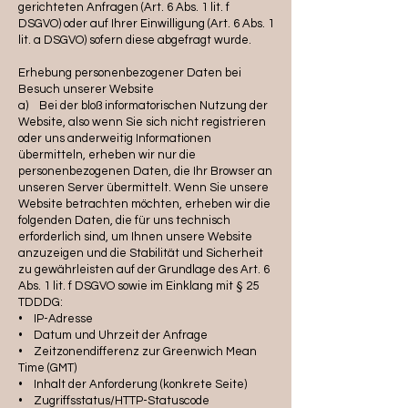
gerichteten Anfragen (Art. 6 Abs. 1 lit. f
DSGVO) oder auf Ihrer Einwilligung (Art. 6 Abs. 1
lit. a DSGVO) sofern diese abgefragt wurde.
Erhebung personenbezogener Daten bei
Besuch unserer Website
a) Bei der bloß informatorischen Nutzung der
Website, also wenn Sie sich nicht registrieren
oder uns anderweitig Informationen
übermitteln, erheben wir nur die
personenbezogenen Daten, die Ihr Browser an
unseren Server übermittelt. Wenn Sie unsere
Website betrachten möchten, erheben wir die
folgenden Daten, die für uns technisch
erforderlich sind, um Ihnen unsere Website
anzuzeigen und die Stabilität und Sicherheit
zu gewährleisten auf der Grundlage des Art. 6
Abs. 1 lit. f DSGVO sowie im Einklang mit § 25
TDDDG:
• IP-Adresse
• Datum und Uhrzeit der Anfrage
• Zeitzonendifferenz zur Greenwich Mean
Time (GMT)
• Inhalt der Anforderung (konkrete Seite)
• Zugriffsstatus/HTTP-Statuscode