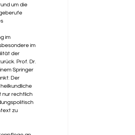
rund um die 
egeberufe 
es 
g im 
nsbesondere im 
ität der 
rück. Prof. Dr. 
inem Springer 
nkt: Der 
heilkundliche 
 nur rechtlich 
dungspolitisch 
text zu 
tenpflege an, 