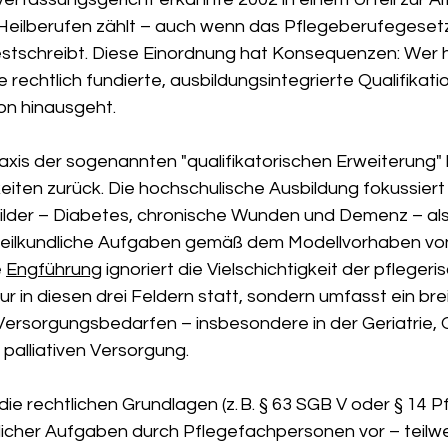
Heilberufen zählt – auch wenn das Pflegeberufegesetz 
estschreibt. Diese Einordnung hat Konsequenzen: Wer he
ne rechtlich fundierte, ausbildungsintegrierte Qualifikatio
on hinausgeht.
axis der sogenannten "qualifikatorischen Erweiterung" b
keiten zurück. Die hochschulische Ausbildung fokussiert 
bilder – Diabetes, chronische Wunden und Demenz – als
heilkundliche Aufgaben gemäß dem Modellvorhaben von
 
Engführung
 ignoriert die Vielschichtigkeit der pflegeri
nur in diesen drei Feldern statt, sondern umfasst ein br
rsorgungsbedarfen – insbesondere in der Geriatrie, O
 palliativen Versorgung.
e rechtlichen Grundlagen (z. B.
§
63 SGB V oder
§
14 Pf
dlicher Aufgaben durch Pflegefachpersonen vor
–
teilw