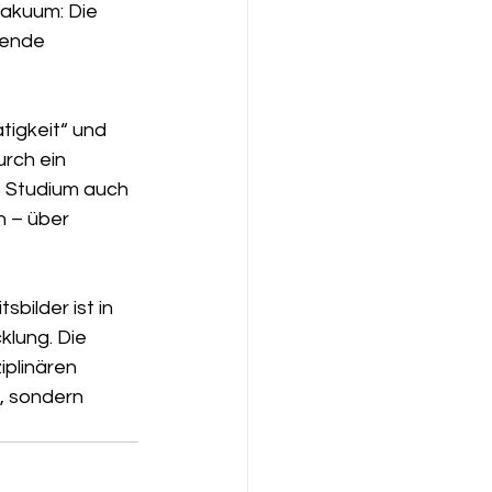
Vakuum: Die 
hende 
tigkeit“ und 
rch ein 
 Studium auch 
n – über 
ilder ist in 
lung. Die 
iplinären 
, sondern 