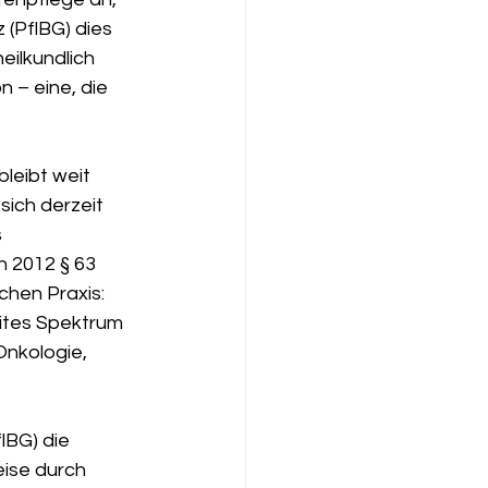
(PflBG) dies 
ilkundlich 
n – eine, die 
leibt weit 
sich derzeit 
 
 2012 § 63 
schen Praxis: 
eites Spektrum 
nkologie, 
lBG) die 
eise durch 