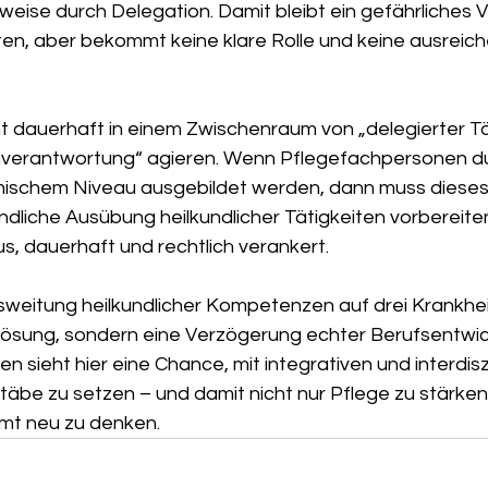
weise durch Delegation. Damit bleibt ein gefährliches 
sten, aber bekommt keine klare Rolle und keine ausreic
ht dauerhaft in einem Zwischenraum von „delegierter Tä
enverantwortung“ agieren. Wenn Pflegefachpersonen du
ischem Niveau ausgebildet werden, dann muss dieses
ndliche Ausübung heilkundlicher Tätigkeiten vorbereite
s, dauerhaft und rechtlich verankert.
eitung heilkundlicher Kompetenzen auf drei Krankheitsb
Lösung, sondern eine Verzögerung echter Berufsentwick
n sieht hier eine Chance, mit integrativen und interdisz
täbe zu setzen – und damit nicht nur Pflege zu stärken
mt neu zu denken.