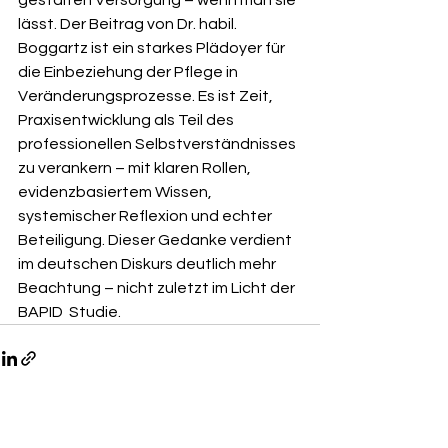
gestalten Versorgung – wenn man sie 
lässt. Der Beitrag von Dr. habil. 
Boggartz ist ein starkes Plädoyer für 
die Einbeziehung der Pflege in 
Veränderungsprozesse. Es ist Zeit, 
Praxisentwicklung als Teil des 
professionellen Selbstverständnisses 
zu verankern – mit klaren Rollen, 
evidenzbasiertem Wissen, 
systemischer Reflexion und echter 
Beteiligung. Dieser Gedanke verdient 
im deutschen Diskurs deutlich mehr 
Beachtung – nicht zuletzt im Licht der 
BAPID  Studie.
Alle ansehen
Aktuelle Beiträge