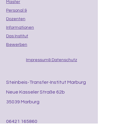
Master
Personal &
Dozenten
Informationen
Das Institut
Bewerben
Impressum
& Datenschutz
Steinbeis-Transfer-Institut Marburg
Neue Kasseler Straße 62b
35039 Marburg
06421 165860
06421 1658620