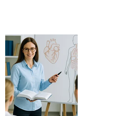
Diese Vertiefung qualifiziert Sie für
strategische Führungsaufgaben im
Gesundheits- und Sozialwesen. Sie
erwerben fundierte Kompetenzen in
Betriebswirtschaft, Personalführung,
Sozialmanagement und
Organisationsentwicklung.
Ihr Beitrag:
Sie planen, steuern und evaluieren
Management- und
Veränderungsprozesse direkt in der
Praxis, fördern interprofessionelle
Zusammenarbeit und entwickeln
innovative Organisationsstrukturen.
Mögliche Tätigkeitsfelder:
Leitungsfunktionen in Krankenhäusern,
Pflegeeinrichtungen, sozialen
Organisationen, Controlling, Personal-
und Qualitätsmanagement,