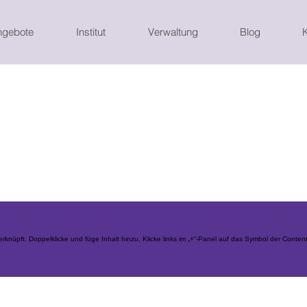
ngebote
Institut
Verwaltung
Blog
knüpft. Doppelklicke und füge Inhalt hinzu. Klicke links im „+“-Panel auf das Symbol der Conten