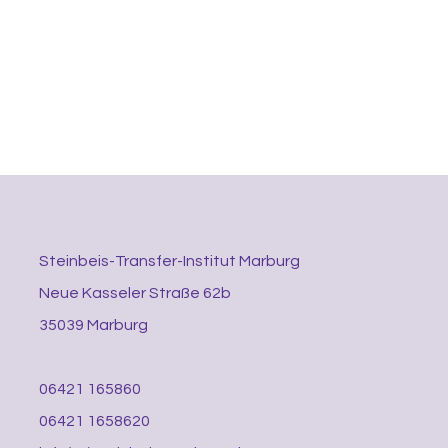
Steinbeis-Transfer-Institut Marburg
Neue Kasseler Straße 62b
35039 Marburg
06421 165860
06421 1658620