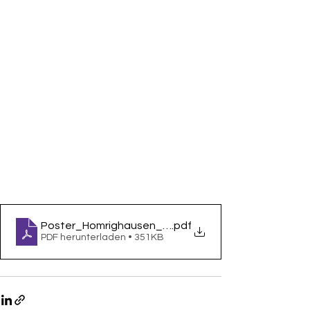
Poster_Homrighausen_offene_tueren_2026
.pdf
PDF herunterladen • 351KB