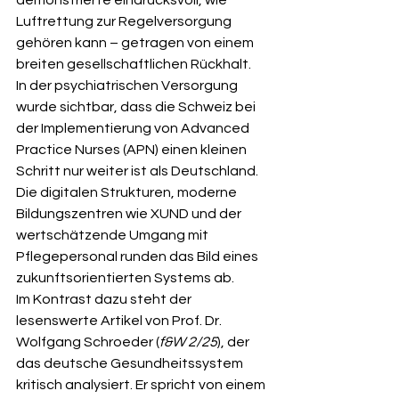
demonstrierte eindrucksvoll, wie 
Luftrettung zur Regelversorgung 
gehören kann – getragen von einem 
breiten gesellschaftlichen Rückhalt.
In der psychiatrischen Versorgung 
wurde sichtbar, dass die Schweiz bei 
der Implementierung von Advanced 
Practice Nurses (APN) einen kleinen 
Schritt nur weiter ist als Deutschland. 
Die digitalen Strukturen, moderne 
Bildungszentren wie XUND und der 
wertschätzende Umgang mit 
Pflegepersonal runden das Bild eines 
zukunftsorientierten Systems ab.
Im Kontrast dazu steht der 
lesenswerte Artikel von Prof. Dr. 
Wolfgang Schroeder (
f&W 2/25
), der 
das deutsche Gesundheitssystem 
kritisch analysiert. Er spricht von einem 