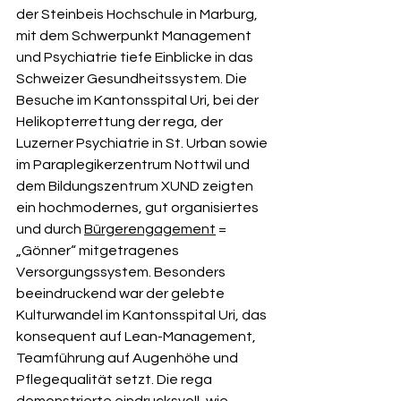
der Steinbeis Hochschule in Marburg, 
mit dem Schwerpunkt Management 
und Psychiatrie tiefe Einblicke in das 
Schweizer Gesundheitssystem. Die 
Besuche im Kantonsspital Uri, bei der 
Helikopterrettung der rega, der 
Luzerner Psychiatrie in St. Urban sowie 
im Paraplegikerzentrum Nottwil und 
dem Bildungszentrum XUND zeigten 
ein hochmodernes, gut organisiertes 
und durch 
Bürgerengagement
 = 
„Gönner“ mitgetragenes 
Versorgungssystem. Besonders 
beeindruckend war der gelebte 
Kulturwandel im Kantonsspital Uri, das 
konsequent auf Lean-Management, 
Teamführung auf Augenhöhe und 
Pflegequalität setzt. Die rega 